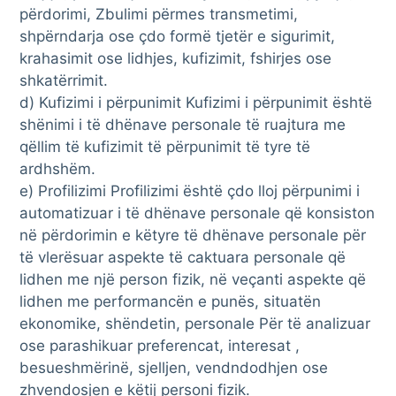
përdorimi, Zbulimi përmes transmetimi,
shpërndarja ose çdo formë tjetër e sigurimit,
krahasimit ose lidhjes, kufizimit, fshirjes ose
shkatërrimit.
d) Kufizimi i përpunimit Kufizimi i përpunimit është
shënimi i të dhënave personale të ruajtura me
qëllim të kufizimit të përpunimit të tyre të
ardhshëm.
e) Profilizimi Profilizimi është çdo lloj përpunimi i
automatizuar i të dhënave personale që konsiston
në përdorimin e këtyre të dhënave personale për
të vlerësuar aspekte të caktuara personale që
lidhen me një person fizik, në veçanti aspekte që
lidhen me performancën e punës, situatën
ekonomike, shëndetin, personale Për të analizuar
ose parashikuar preferencat, interesat ,
besueshmërinë, sjelljen, vendndodhjen ose
zhvendosjen e këtij personi fizik.