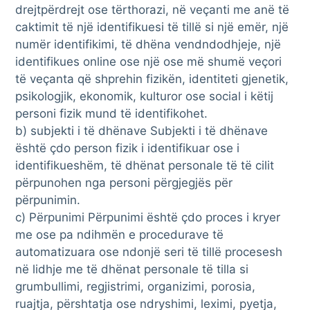
drejtpërdrejt ose tërthorazi, në veçanti me anë të
caktimit të një identifikuesi të tillë si një emër, një
numër identifikimi, të dhëna vendndodhjeje, një
identifikues online ose një ose më shumë veçori
të veçanta që shprehin fizikën, identiteti gjenetik,
psikologjik, ekonomik, kulturor ose social i këtij
personi fizik mund të identifikohet.
b) subjekti i të dhënave Subjekti i të dhënave
është çdo person fizik i identifikuar ose i
identifikueshëm, të dhënat personale të të cilit
përpunohen nga personi përgjegjës për
përpunimin.
c) Përpunimi Përpunimi është çdo proces i kryer
me ose pa ndihmën e procedurave të
automatizuara ose ndonjë seri të tillë procesesh
në lidhje me të dhënat personale të tilla si
grumbullimi, regjistrimi, organizimi, porosia,
ruajtja, përshtatja ose ndryshimi, leximi, pyetja,