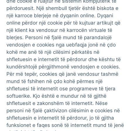
dhe cookie e ruajtur në sistemin kompjuterik të
përdoruesit. Një shembull tjetër është biskota e
një karroce blerjeje në dyqanin online. Dyqani
online përdor një cookie për të kujtuar artikujt që
një klient ka vendosur në karrocën virtuale të
blerjes. Personi në fjalë mund të parandalojë
vendosjen e cookies nga uebfaqja jonë në çdo
kohë me anë të një cilësimi përkatës në
shfletuesin e internetit të përdorur dhe kështu të
kundërshtojë përgjithmonë vendosjen e cookies.
Për më tepër, cookies që janë vendosur tashmë
mund të fshihen në çdo kohë përmes një
shfletuesi të internetit ose programeve të tjera
softuerike. Kjo është e mundur në të gjithë
shfletuesit e zakonshëm të internetit. Nëse
personi në fjalë çaktivizon cilësimin e cookies në
shfletuesin e internetit të përdorur, jo të gjitha
funksionet e faqes sonë të internetit mund të jenë