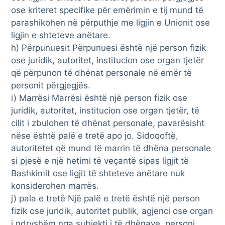
ose kriteret specifike për emërimin e tij mund të
parashikohen në përputhje me ligjin e Unionit ose
ligjin e shteteve anëtare.
h) Përpunuesit Përpunuesi është një person fizik
ose juridik, autoritet, institucion ose organ tjetër
që përpunon të dhënat personale në emër të
personit përgjegjës.
i) Marrësi Marrësi është një person fizik ose
juridik, autoritet, institucion ose organ tjetër, të
cilit i zbulohen të dhënat personale, pavarësisht
nëse është palë e tretë apo jo. Sidoqoftë,
autoritetet që mund të marrin të dhëna personale
si pjesë e një hetimi të veçantë sipas ligjit të
Bashkimit ose ligjit të shteteve anëtare nuk
konsiderohen marrës.
j) pala e tretë Një palë e tretë është një person
fizik ose juridik, autoritet publik, agjenci ose organ
i ndryshëm nga subjekti i të dhënave, personi