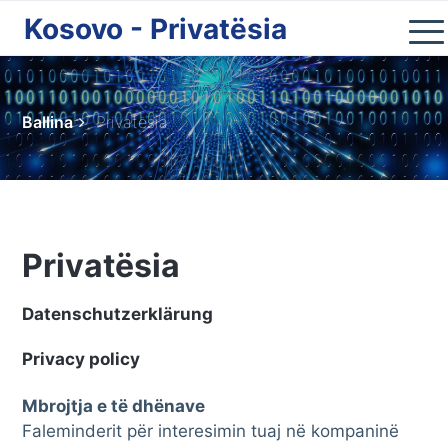
Kosovo - Privatësia
Home
Kosova
Ballina
Privatësia
Natyra
Qytetet
Kultura
Lifestyle
Privatësia
Shop
Datenschutzerklärung
Ndihmoni
Privacy policy
Mbrojtja e të dhënave
Faleminderit për interesimin tuaj në kompaninë