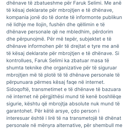
dhënave të zbatueshme për Faruk Selimi. Me anë
të kësaj deklarate për mbrojtjen e të dhënave,
kompania jonë do të donte të informonte publikun
në lidhje me llojin, fushën dhe qëllimin e të
dhënave personale që ne mbledhim, përdorim
dhe përpunojmë. Për më tepër, subjektet e të
dhënave informohen për të drejtat e tyre me anë
të kësaj deklarate për mbrojtjen e të dhënave. Si
kontrollues, Faruk Selimi ka zbatuar masa të
shumta teknike dhe organizative për të siguruar
mbrojtjen më të plotë të të dhënave personale të
përpunuara përmes kësaj faqe në internet.
Sidoqoftë, transmetimet e të dhënave të bazuara
në internet në përgjithësi mund të kenë boshllëqe
sigurie, kështu që mbrojtja absolute nuk mund të
garantohet. Për këtë arsye, çdo person i
interesuar është i lirë të na transmetojë të dhënat
personale në mënyra alternative, për shembull me