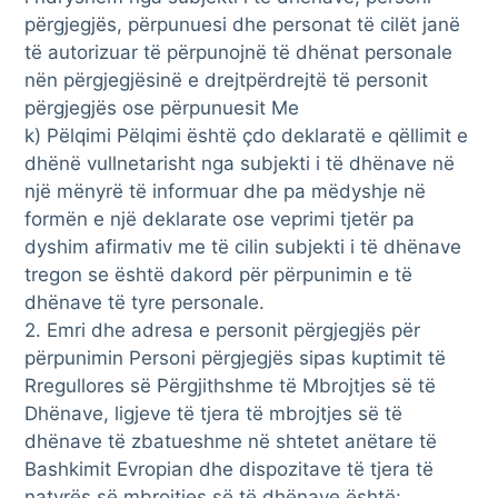
përgjegjës, përpunuesi dhe personat të cilët janë
të autorizuar të përpunojnë të dhënat personale
nën përgjegjësinë e drejtpërdrejtë të personit
përgjegjës ose përpunuesit Me
k) Pëlqimi Pëlqimi është çdo deklaratë e qëllimit e
dhënë vullnetarisht nga subjekti i të dhënave në
një mënyrë të informuar dhe pa mëdyshje në
formën e një deklarate ose veprimi tjetër pa
dyshim afirmativ me të cilin subjekti i të dhënave
tregon se është dakord për përpunimin e të
dhënave të tyre personale.
2. Emri dhe adresa e personit përgjegjës për
përpunimin Personi përgjegjës sipas kuptimit të
Rregullores së Përgjithshme të Mbrojtjes së të
Dhënave, ligjeve të tjera të mbrojtjes së të
dhënave të zbatueshme në shtetet anëtare të
Bashkimit Evropian dhe dispozitave të tjera të
natyrës së mbrojtjes së të dhënave është: