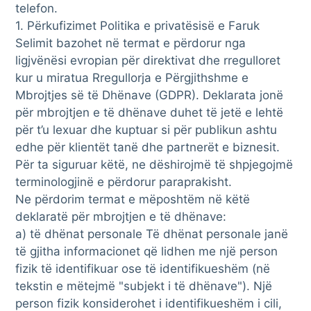
telefon.
1. Përkufizimet Politika e privatësisë e Faruk
Selimit bazohet në termat e përdorur nga
ligjvënësi evropian për direktivat dhe rregulloret
kur u miratua Rregullorja e Përgjithshme e
Mbrojtjes së të Dhënave (GDPR). Deklarata jonë
për mbrojtjen e të dhënave duhet të jetë e lehtë
për t’u lexuar dhe kuptuar si për publikun ashtu
edhe për klientët tanë dhe partnerët e biznesit.
Për ta siguruar këtë, ne dëshirojmë të shpjegojmë
terminologjinë e përdorur paraprakisht.
Ne përdorim termat e mëposhtëm në këtë
deklaratë për mbrojtjen e të dhënave:
a) të dhënat personale Të dhënat personale janë
të gjitha informacionet që lidhen me një person
fizik të identifikuar ose të identifikueshëm (në
tekstin e mëtejmë "subjekt i të dhënave"). Një
person fizik konsiderohet i identifikueshëm i cili,