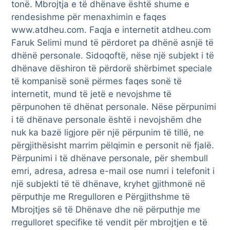
tonë. Mbrojtja e të dhënave është shume e
rendesishme për menaxhimin e faqes
www.atdheu.com. Faqja e internetit atdheu.com
Faruk Selimi mund të përdoret pa dhënë asnjë të
dhënë personale. Sidoqoftë, nëse një subjekt i të
dhënave dëshiron të përdorë shërbimet speciale
të kompanisë sonë përmes faqes sonë të
internetit, mund të jetë e nevojshme të
përpunohen të dhënat personale. Nëse përpunimi
i të dhënave personale është i nevojshëm dhe
nuk ka bazë ligjore për një përpunim të tillë, ne
përgjithësisht marrim pëlqimin e personit në fjalë.
Përpunimi i të dhënave personale, për shembull
emri, adresa, adresa e-mail ose numri i telefonit i
një subjekti të të dhënave, kryhet gjithmonë në
përputhje me Rregulloren e Përgjithshme të
Mbrojtjes së të Dhënave dhe në përputhje me
rregulloret specifike të vendit për mbrojtjen e të