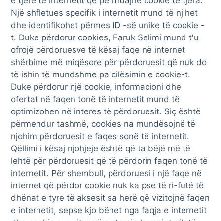
e tjerë të internetit që përmbajnë cookie të tjera.
Një shfletues specifik i internetit mund të njihet
dhe identifikohet përmes ID -së unike të cookie -
t. Duke përdorur cookies, Faruk Selimi mund t'u
ofrojë përdoruesve të kësaj faqe në internet
shërbime më miqësore për përdoruesit që nuk do
të ishin të mundshme pa cilësimin e cookie-t.
Duke përdorur një cookie, informacioni dhe
ofertat në faqen tonë të internetit mund të
optimizohen në interes të përdoruesit. Siç është
përmendur tashmë, cookies na mundësojnë të
njohim përdoruesit e faqes sonë të internetit.
Qëllimi i kësaj njohjeje është që ta bëjë më të
lehtë për përdoruesit që të përdorin faqen tonë të
internetit. Për shembull, përdoruesi i një faqe në
internet që përdor cookie nuk ka pse të ri-futë të
dhënat e tyre të aksesit sa herë që vizitojnë faqen
e internetit, sepse kjo bëhet nga faqja e internetit