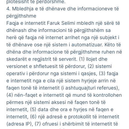
plotësisht të përdorshme.
4. Mbledhja e të dhënave dhe informacioneve të
përgjithshme
Faqja e internetit Faruk Selimi mbledh një sërë të
dhënash dhe informacioni të përgjithshëm sa
herë që faqja në internet arrihet nga një subjekt i
të dhënave ose një sistem i automatizuar. Këto të
dhëna dhe informacione të përgjithshme ruhen në
skedarët e regjistrit të serverit. (1) llojet dhe
versionet e shfletuesit të përdorur, (2) sistemi
operativ i përdorur nga sistemi i qasjes, (3) faqja
e internetit nga e cila një sistem hyrjeje arrin në
faqen tonë të internetit (i ashtuquajturi referues),
(4) nën-faqet e internetit që mund të kontrollohen
përmes një sistemi aksesi në faqen tonë të
internetit, (5) data dhe ora e hyrjes në faqen e
internetit, (6) një adresë e protokollit të internetit
(adresa IP), (7) ofruesi i shërbimit të internetit të