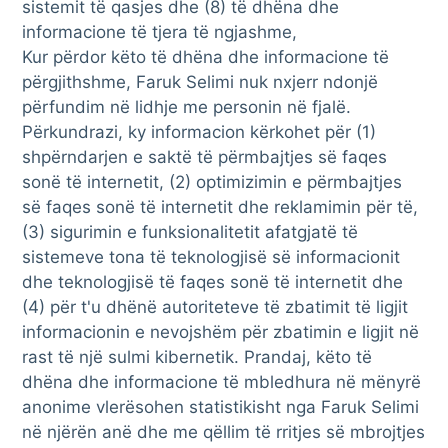
sistemit të qasjes dhe (8) të dhëna dhe
informacione të tjera të ngjashme,
Kur përdor këto të dhëna dhe informacione të
përgjithshme, Faruk Selimi nuk nxjerr ndonjë
përfundim në lidhje me personin në fjalë.
Përkundrazi, ky informacion kërkohet për (1)
shpërndarjen e saktë të përmbajtjes së faqes
sonë të internetit, (2) optimizimin e përmbajtjes
së faqes sonë të internetit dhe reklamimin për të,
(3) sigurimin e funksionalitetit afatgjatë të
sistemeve tona të teknologjisë së informacionit
dhe teknologjisë të faqes sonë të internetit dhe
(4) për t'u dhënë autoriteteve të zbatimit të ligjit
informacionin e nevojshëm për zbatimin e ligjit në
rast të një sulmi kibernetik. Prandaj, këto të
dhëna dhe informacione të mbledhura në mënyrë
anonime vlerësohen statistikisht nga Faruk Selimi
në njërën anë dhe me qëllim të rritjes së mbrojtjes