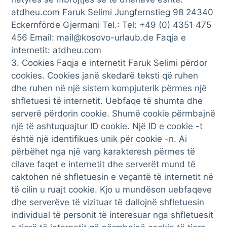
atdheu.com Faruk Selimi Jungfernstieg 98 24340
Eckernförde Gjermani Tel.: Tel: +49 (0) 4351 475
456 Email: mail@kosovo-urlaub.de Faqja e
internetit: atdheu.com
3. Cookies Faqja e internetit Faruk Selimi përdor
cookies. Cookies janë skedarë teksti që ruhen
dhe ruhen në një sistem kompjuterik përmes një
shfletuesi të internetit. Uebfaqe të shumta dhe
serverë përdorin cookie. Shumë cookie përmbajnë
një të ashtuquajtur ID cookie. Një ID e cookie -t
është një identifikues unik për cookie -n. Ai
përbëhet nga një varg karakteresh përmes të
cilave faqet e internetit dhe serverët mund të
caktohen në shfletuesin e veçantë të internetit në
të cilin u ruajt cookie. Kjo u mundëson uebfaqeve
dhe serverëve të vizituar të dallojnë shfletuesin
individual të personit të interesuar nga shfletuesit