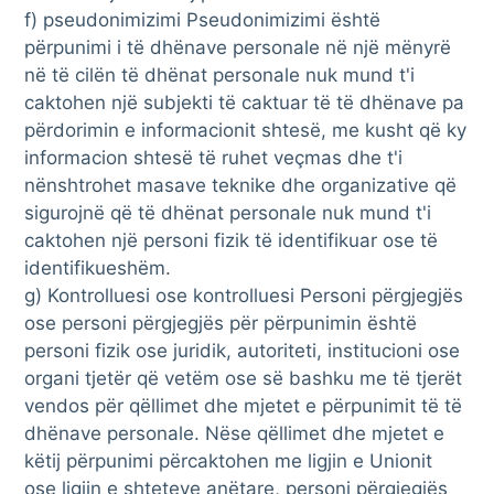
f) pseudonimizimi Pseudonimizimi është
përpunimi i të dhënave personale në një mënyrë
në të cilën të dhënat personale nuk mund t'i
caktohen një subjekti të caktuar të të dhënave pa
përdorimin e informacionit shtesë, me kusht që ky
informacion shtesë të ruhet veçmas dhe t'i
nënshtrohet masave teknike dhe organizative që
sigurojnë që të dhënat personale nuk mund t'i
caktohen një personi fizik të identifikuar ose të
identifikueshëm.
g) Kontrolluesi ose kontrolluesi Personi përgjegjës
ose personi përgjegjës për përpunimin është
personi fizik ose juridik, autoriteti, institucioni ose
organi tjetër që vetëm ose së bashku me të tjerët
vendos për qëllimet dhe mjetet e përpunimit të të
dhënave personale. Nëse qëllimet dhe mjetet e
këtij përpunimi përcaktohen me ligjin e Unionit
ose ligjin e shteteve anëtare, personi përgjegjës