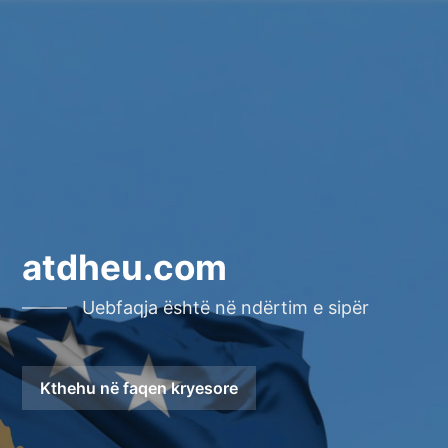
atdheu.com
Uebfaqja është në ndërtim e sipër
Kthehu në faqen kryesore