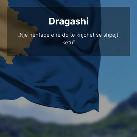
Dragashi
„Një nënfaqe e re do të krijohet së shpejti
këtu“